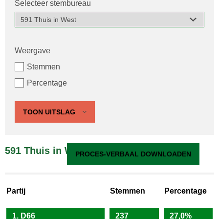
Selecteer stembureau
Weergave
Stemmen
Percentage
TOON UITSLAG
591 Thuis in West
PROCES-VERBAAL DOWNLOADEN
Partij
Stemmen
Percentage
1. D66
237
27,0%