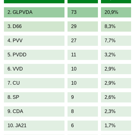
2. GLPVDA
73
20,9%
3. D66
29
8,3%
4. PVV
27
7,7%
5. PVDD
11
3,2%
6. VVD
10
2,9%
7. CU
10
2,9%
8. SP
9
2,6%
9. CDA
8
2,3%
10. JA21
6
1,7%