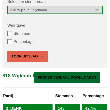
Selecteer stembureau
Weergave
Stemmen
Percentage
TOON UITSLAG
818 Wijkhub Feijenoord
PROCES-VERBAAL DOWNLOADEN
Partij
Stemmen
Percentage
1. DENK
148
42,4%