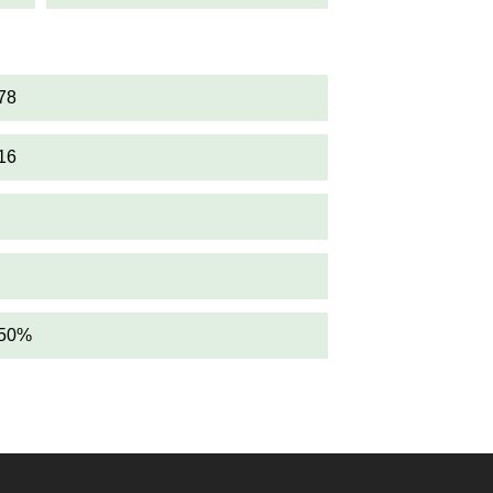
78
16
,50%