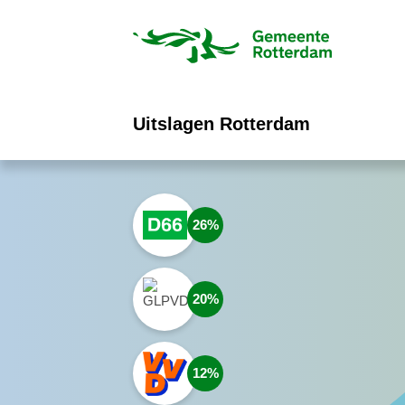
ofdinhoud
Uitslagen Rotterdam
26
20
12