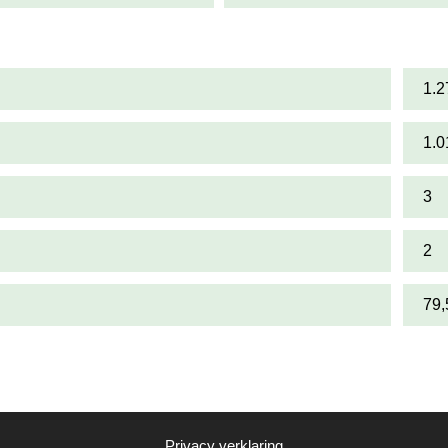
1.2
1.0
3
2
79
Privacy verklaring