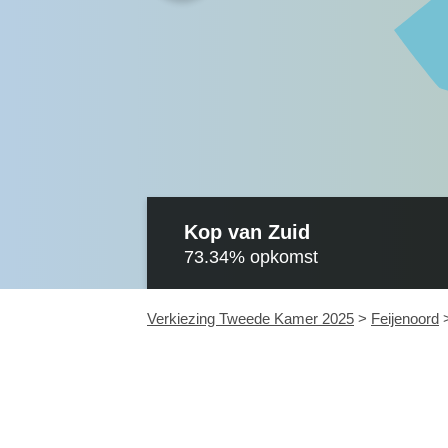
Kop van Zuid
73.34%
opkomst
Verkiezing Tweede Kamer 2025
>
Feijenoord