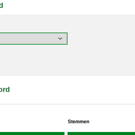
d
ord
Stemmen