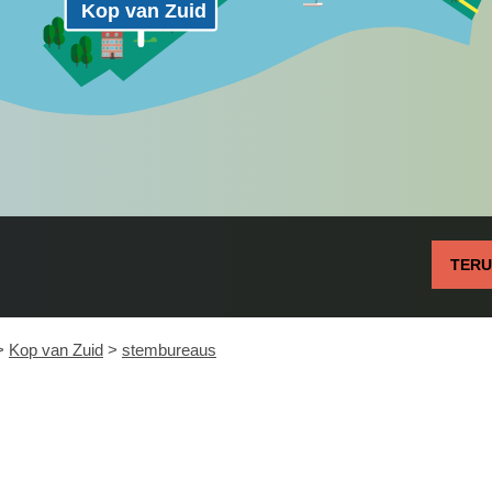
Kop van Zuid
TER
>
Kop van Zuid
>
stembureaus