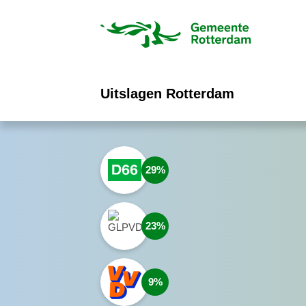
ofdinhoud
Uitslagen Rotterdam
29
23
9