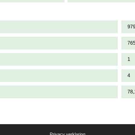
97
76
1
4
78
Privacy verklaring