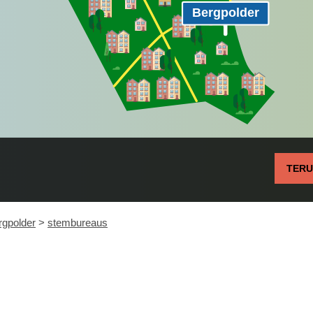
Bergpolder
TER
rgpolder
>
stembureaus