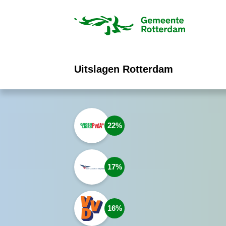
ofdinhoud
Uitslagen Rotterdam
22
17
16