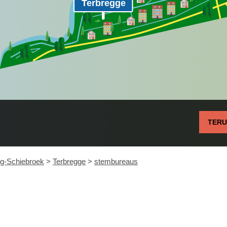
Terbregge
TER
rg-Schiebroek
>
Terbregge
>
stembureaus