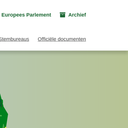
g Europees Parlement
Archief
Stembureaus
Officiële documenten