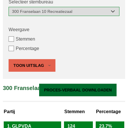
Selecteer stembureau
Weergave
Stemmen
Percentage
TOON UITSLAG
300 Franselaan 10 Recreatiezaal
PROCES-VERBAAL DOWNLOADEN
Partij
Stemmen
Percentage
1. GLPVDA
124
23,7%