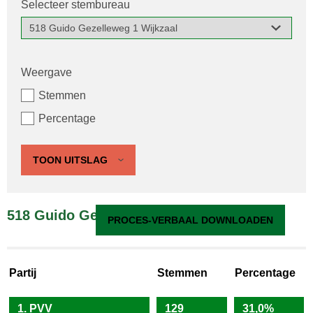
Selecteer stembureau
Weergave
Stemmen
Percentage
TOON UITSLAG
518 Guido Gezelleweg 1 Wijkzaal
PROCES-VERBAAL DOWNLOADEN
Partij
Stemmen
Percentage
1. PVV
129
31,0%