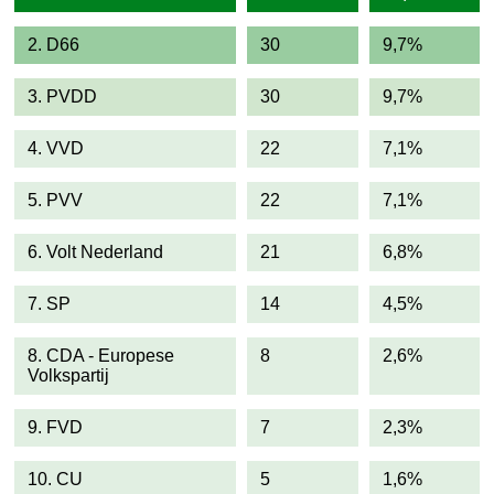
2. D66
30
9,7%
3. PVDD
30
9,7%
4. VVD
22
7,1%
5. PVV
22
7,1%
6. Volt Nederland
21
6,8%
7. SP
14
4,5%
8. CDA - Europese
8
2,6%
Volkspartij
9. FVD
7
2,3%
10. CU
5
1,6%