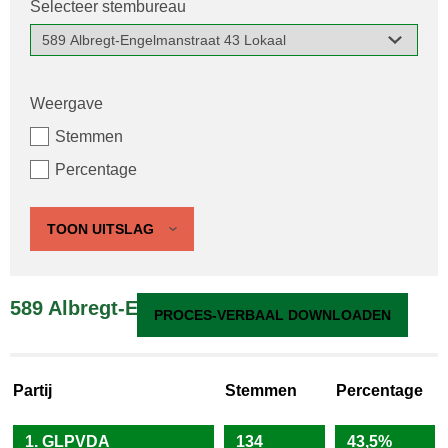
Selecteer stembureau
Weergave
Stemmen
Percentage
TOON UITSLAG
589 Albregt-Engelmanstraat 43 Lokaal
PROCES-VERBAAL DOWNLOADEN
Partij
Stemmen
Percentage
1. GLPVDA
134
43,5%