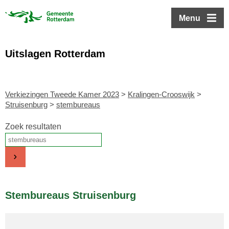
ofdinhoud
Menu
Uitslagen Rotterdam
Verkiezingen Tweede Kamer 2023
>
Kralingen-Crooswijk
>
Struisenburg
>
stembureaus
Zoek resultaten
Stembureaus Struisenburg