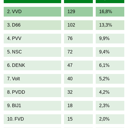
2. VVD
129
16,8%
3. D66
102
13,3%
4. PVV
76
9,9%
5. NSC
72
9,4%
6. DENK
47
6,1%
7. Volt
40
5,2%
8. PVDD
32
4,2%
9. BIJ1
18
2,3%
10. FVD
15
2,0%