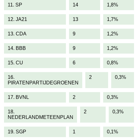
11. SP
14
1,8%
12. JA21
13
1,7%
13. CDA
9
1,2%
14. BBB
9
1,2%
15. CU
6
0,8%
16.
2
0,3%
PIRATENPARTIJDEGROENEN
17. BVNL
2
0,3%
18.
2
0,3%
NEDERLANDMETEENPLAN
19. SGP
1
0,1%