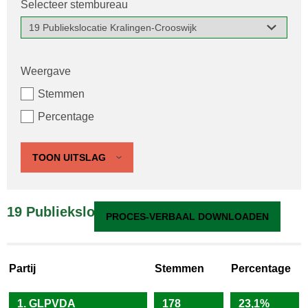
Selecteer stembureau
Weergave
Stemmen
Percentage
TOON UITSLAG
19 Publiekslocatie Kralingen-Crooswijk
PROCES-VERBAAL DOWNLOADEN
Partij
Stemmen
Percentage
1. GLPVDA
178
23,1%