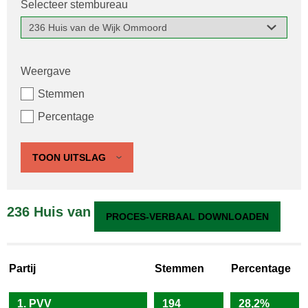
Selecteer stembureau
Weergave
Stemmen
Percentage
TOON UITSLAG
236 Huis van de Wijk Ommoord
PROCES-VERBAAL DOWNLOADEN
Partij
Stemmen
Percentage
1. PVV
194
28,2%