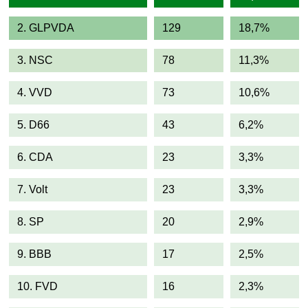
2. GLPVDA
129
18,7%
3. NSC
78
11,3%
4. VVD
73
10,6%
5. D66
43
6,2%
6. CDA
23
3,3%
7. Volt
23
3,3%
8. SP
20
2,9%
9. BBB
17
2,5%
10. FVD
16
2,3%