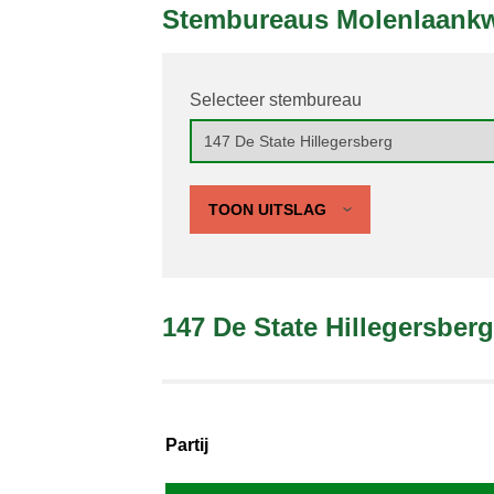
Stembureaus Molenlaankw
Selecteer stembureau
TOON UITSLAG
147 De State Hillegersberg
Partij