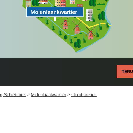
Molenlaankwartier
TER
rg-Schiebroek
>
Molenlaankwartier
>
stembureaus