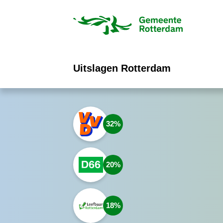
ofdinhoud
Uitslagen Rotterdam
32
20
18