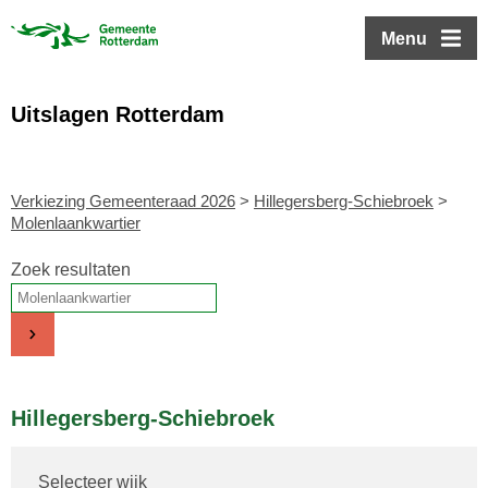
ofdinhoud
Menu
Uitslagen Rotterdam
Verkiezing Gemeenteraad 2026
>
Hillegersberg-Schiebroek
>
Molenlaankwartier
Zoek resultaten
Hillegersberg-Schiebroek
Selecteer wijk