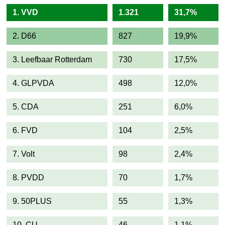
1. VVD
1.321
31,7%
2. D66
827
19,9%
3. Leefbaar Rotterdam
730
17,5%
4. GLPVDA
498
12,0%
5. CDA
251
6,0%
6. FVD
104
2,5%
7. Volt
98
2,4%
8. PVDD
70
1,7%
9. 50PLUS
55
1,3%
10. CU
46
1,1%