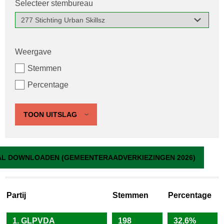
Selecteer stembureau
Weergave
Stemmen
Percentage
TOON UITSLAG
277 Stichting Urban Skillsz
L DOWNLOADEN (GEMEENTERAADVERKIEZINGEN 2026)
Partij
Stemmen
Percentage
1. GLPVDA
198
32,6%