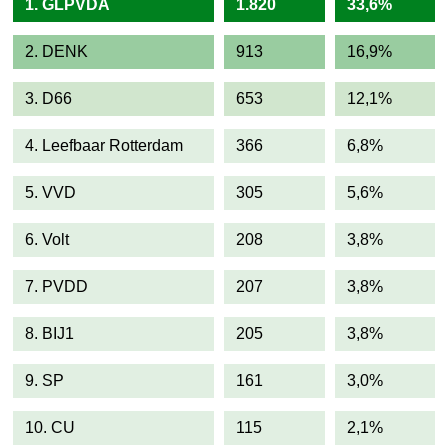
1. GLPVDA
1.820
33,6%
2. DENK
913
16,9%
3. D66
653
12,1%
4. Leefbaar Rotterdam
366
6,8%
5. VVD
305
5,6%
6. Volt
208
3,8%
7. PVDD
207
3,8%
8. BIJ1
205
3,8%
9. SP
161
3,0%
10. CU
115
2,1%