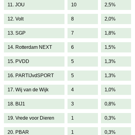
11. JOU
10
2,5%
12. Volt
8
2,0%
13. SGP
7
1,8%
14. Rotterdam NEXT
6
1,5%
15. PVDD
5
1,3%
16. PARTIJvdSPORT
5
1,3%
17. Wij van de Wijk
4
1,0%
18. BIJ1
3
0,8%
19. Vrede voor Dieren
1
0,3%
20. PBAR
1
0,3%