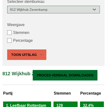
Selecteer stembureau
Weergave
Stemmen
Percentage
TOON UITSLAG
812 Wijkhub Zevenkamp
PROCES-VERBAAL DOWNLOADEN
Partij
Stemmen
Percentage
1. Leefbaar Rotterdam
129
32,4%