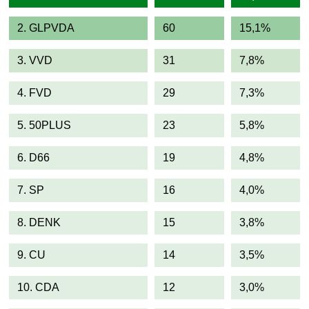
2. GLPVDA
60
15,1%
3. VVD
31
7,8%
4. FVD
29
7,3%
5. 50PLUS
23
5,8%
6. D66
19
4,8%
7. SP
16
4,0%
8. DENK
15
3,8%
9. CU
14
3,5%
10. CDA
12
3,0%