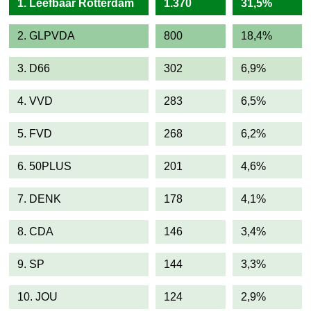
1. Leefbaar Rotterdam
1.370
31,5%
2. GLPVDA
800
18,4%
3. D66
302
6,9%
4. VVD
283
6,5%
5. FVD
268
6,2%
6. 50PLUS
201
4,6%
7. DENK
178
4,1%
8. CDA
146
3,4%
9. SP
144
3,3%
10. JOU
124
2,9%