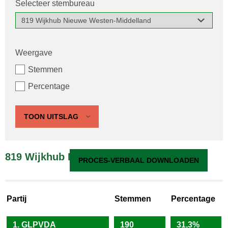
Selecteer stembureau
Weergave
Stemmen
Percentage
TOON UITSLAG
819 Wijkhub Nieuwe Westen-Middelland
PROCES-VERBAAL DOWNLOADEN
Partij
Stemmen
Percentage
1. GLPVDA
190
31,3%