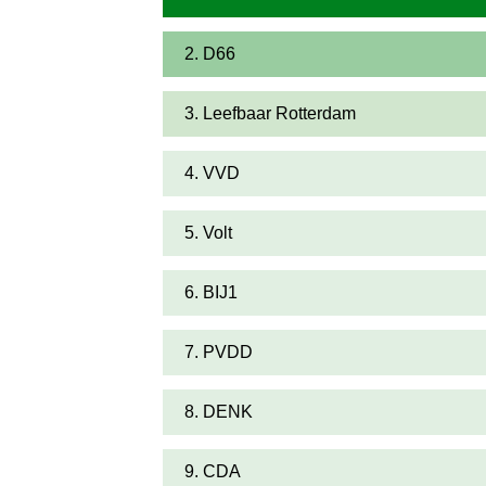
2. D66
3. Leefbaar Rotterdam
4. VVD
5. Volt
6. BIJ1
7. PVDD
8. DENK
9. CDA