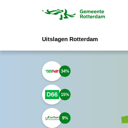
ofdinhoud
Uitslagen Rotterdam
34
15
9