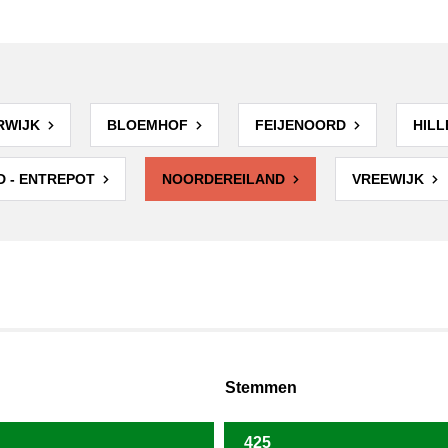
RWIJK
BLOEMHOF
FEIJENOORD
HILL
D - ENTREPOT
NOORDEREILAND
VREEWIJK
Stemmen
425