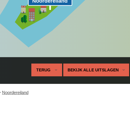
Noordereiland
TERUG
BEKIJK ALLE UITSLAGEN
>
Noordereiland