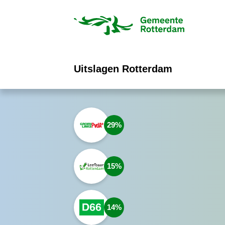
ofdinhoud
Uitslagen Rotterdam
29
15
14