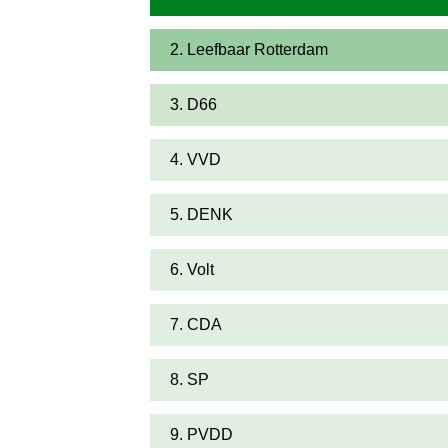
2. Leefbaar Rotterdam
3. D66
4. VVD
5. DENK
6. Volt
7. CDA
8. SP
9. PVDD