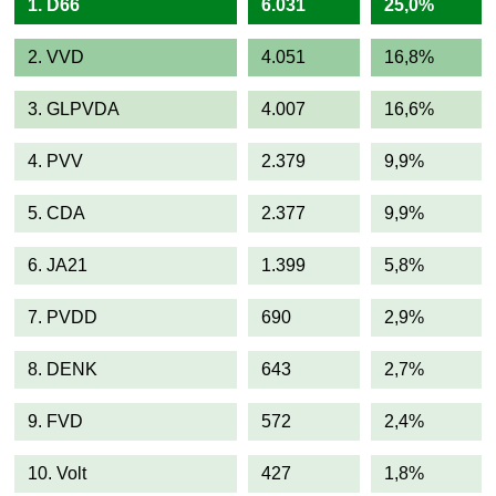
1. D66
6.031
25,0%
2. VVD
4.051
16,8%
3. GLPVDA
4.007
16,6%
4. PVV
2.379
9,9%
5. CDA
2.377
9,9%
6. JA21
1.399
5,8%
7. PVDD
690
2,9%
8. DENK
643
2,7%
9. FVD
572
2,4%
10. Volt
427
1,8%