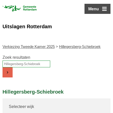
ofdinhoud
Menu
Uitslagen Rotterdam
Verkiezing Tweede Kamer 2025
>
Hillegersberg-Schiebroek
Zoek resultaten
Hillegersberg-Schiebroek
Selecteer wijk