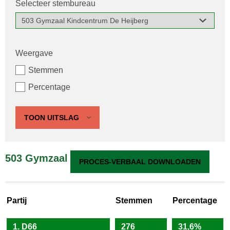
Selecteer stembureau
Weergave
Stemmen
Percentage
TOON UITSLAG
503 Gymzaal Kindcentrum De Heijberg
PROCES-VERBAAL DOWNLOADEN
Partij
Stemmen
Percentage
1. D66
276
31,6%