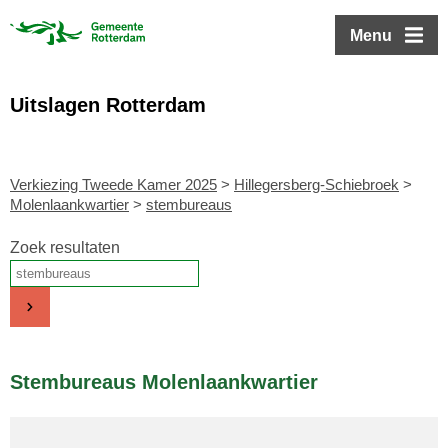
ofdinhoud
Menu
Uitslagen Rotterdam
Verkiezing Tweede Kamer 2025
>
Hillegersberg-Schiebroek
>
Molenlaankwartier
>
stembureaus
Zoek resultaten
Stembureaus Molenlaankwartier