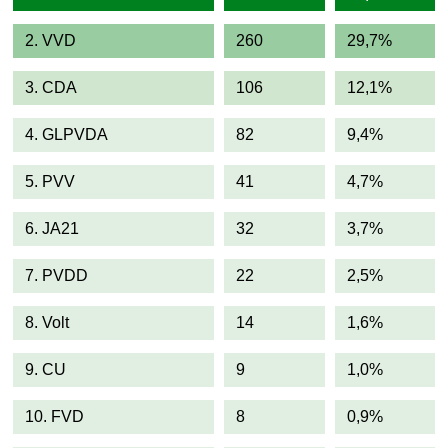
2. VVD
260
29,7%
3. CDA
106
12,1%
4. GLPVDA
82
9,4%
5. PVV
41
4,7%
6. JA21
32
3,7%
7. PVDD
22
2,5%
8. Volt
14
1,6%
9. CU
9
1,0%
10. FVD
8
0,9%