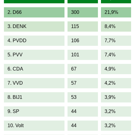
2. D66
300
21,9%
3. DENK
115
8,4%
4. PVDD
106
7,7%
5. PVV
101
7,4%
6. CDA
67
4,9%
7. VVD
57
4,2%
8. BIJ1
53
3,9%
9. SP
44
3,2%
10. Volt
44
3,2%