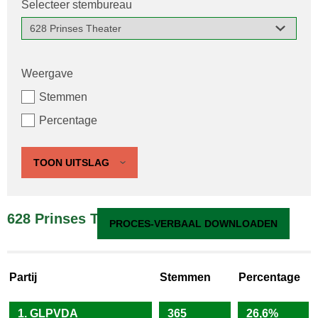
Selecteer stembureau
Weergave
Stemmen
Percentage
TOON UITSLAG
628 Prinses Theater
PROCES-VERBAAL DOWNLOADEN
Partij
Stemmen
Percentage
1. GLPVDA
365
26,6%