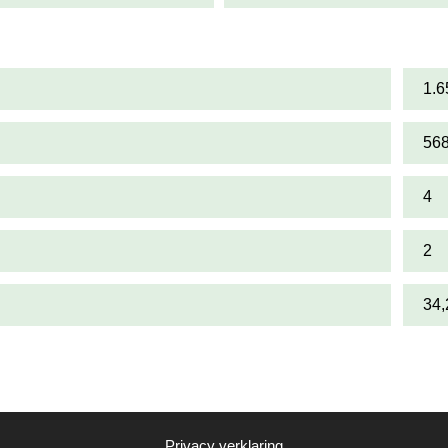
1.6
56
4
2
34
Privacy verklaring