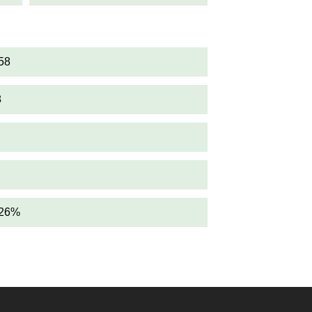
58
8
,26%