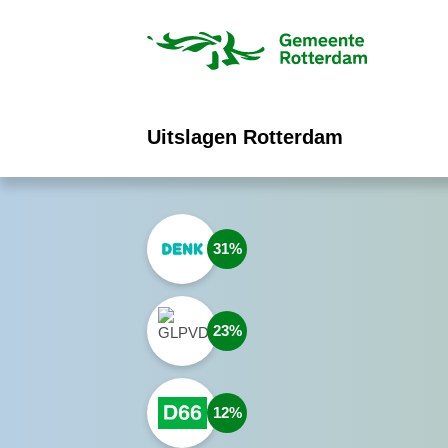
ofdinhoud
Uitslagen Rotterdam
31
23
12