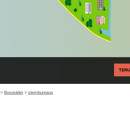
TER
>
Bospolder
>
stembureaus