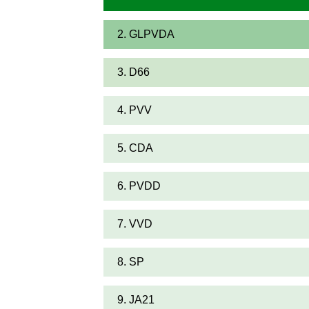
2. GLPVDA
3. D66
4. PVV
5. CDA
6. PVDD
7. VVD
8. SP
9. JA21