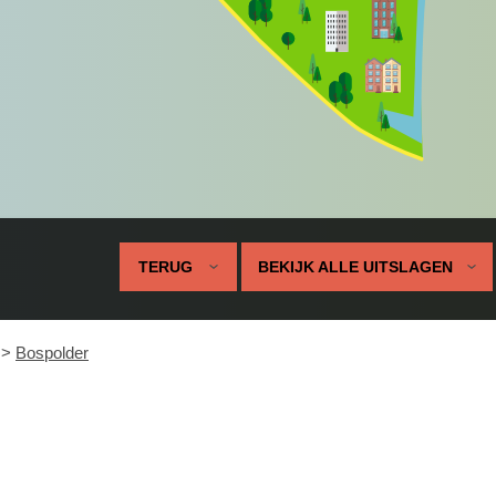
TERUG
BEKIJK ALLE UITSLAGEN
>
Bospolder