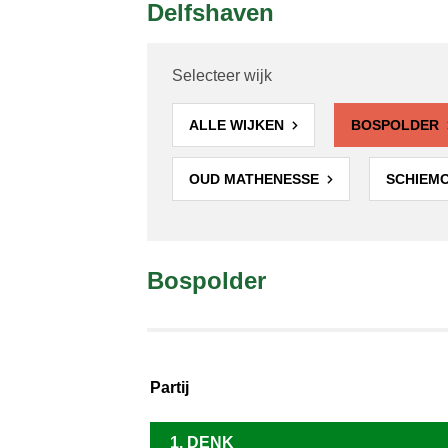
Delfshaven
Selecteer wijk
ALLE WIJKEN
BOSPOLDER
OUD MATHENESSE
SCHIEM
Bospolder
Partij
1. DENK