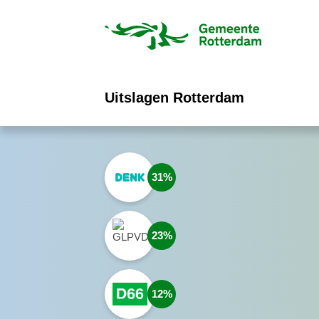
ofdinhoud
Uitslagen Rotterdam
31
23
12