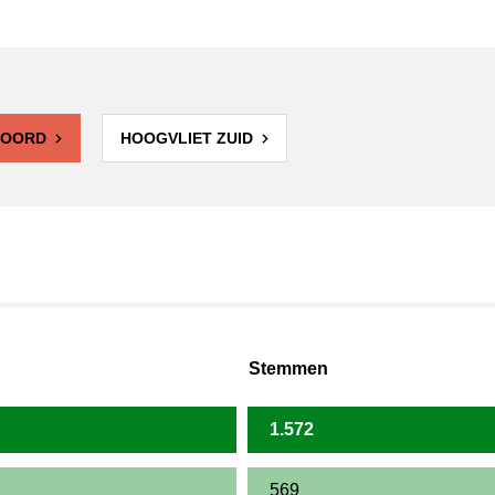
NOORD
HOOGVLIET ZUID
Stemmen
1.572
569