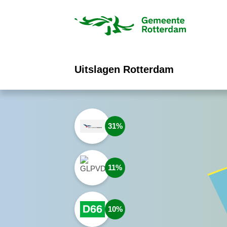
ofdinhoud
Uitslagen Rotterdam
31
11
10