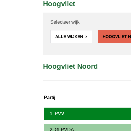
Hoogvliet
Selecteer wijk
ALLE WIJKEN
HOOGVLIET 
Hoogvliet Noord
Partij
1. PVV
2. GLPVDA