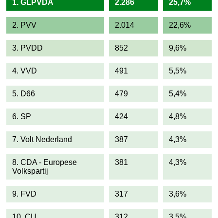
1. GLPVDA
2.286
25,7%
2. PVV
2.014
22,6%
3. PVDD
852
9,6%
4. VVD
491
5,5%
5. D66
479
5,4%
6. SP
424
4,8%
7. Volt Nederland
387
4,3%
8. CDA - Europese
381
4,3%
Volkspartij
9. FVD
317
3,6%
10. CU
312
3,5%