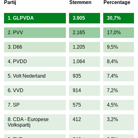
Partij
Stemmen
Percentage
1. GLPVDA
3.905
30,7%
2. PVV
2.165
17,0%
3. D66
1.205
9,5%
4. PVDD
1.064
8,4%
5. Volt Nederland
935
7,4%
6. VVD
914
7,2%
7. SP
575
4,5%
8. CDA - Europese
412
3,2%
Volkspartij