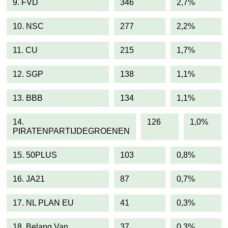
9. FVD
346
2,7%
10. NSC
277
2,2%
11. CU
215
1,7%
12. SGP
138
1,1%
13. BBB
134
1,1%
14.
126
1,0%
PIRATENPARTIJDEGROENEN
15. 50PLUS
103
0,8%
16. JA21
87
0,7%
17. NL PLAN EU
41
0,3%
18. Belang Van
37
0,3%