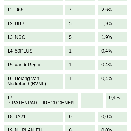
11. D66
7
2,6%
12. BBB
5
1,9%
13. NSC
5
1,9%
14. 50PLUS
1
0,4%
15. vandeRegio
1
0,4%
16. Belang Van
1
0,4%
Nederland (BVNL)
17.
1
0,4%
PIRATENPARTIJDEGROENEN
18. JA21
0
0,0%
19. NL PLAN EU
0
0,0%