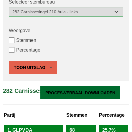
Selecteer stembureau
Weergave
Stemmen
Percentage
TOON UITSLAG
282 Carnissesingel 210 Aula - links
PROCES-VERBAAL DOWNLOADEN
Partij
Stemmen
Percentage
1. GLPVDA
68
25,7%