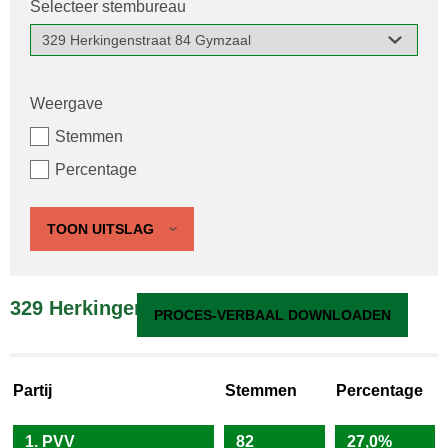
Selecteer stembureau
Weergave
Stemmen
Percentage
TOON UITSLAG
329 Herkingenstraat 84 Gymzaal
PROCES-VERBAAL DOWNLOADEN
Partij
Stemmen
Percentage
1. PVV
82
27,0%