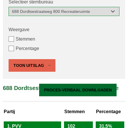
Selecteer stembureau
Weergave
Stemmen
Percentage
TOON UITSLAG
688 Dordtsestraatweg 800 Recreatieruimte
PROCES-VERBAAL DOWNLOADEN
Partij
Stemmen
Percentage
1. PVV
102
31,5%