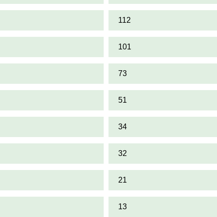
112
101
73
51
34
32
21
13