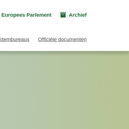
g Europees Parlement
Archief
Stembureaus
Officiële documenten