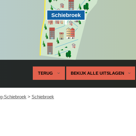
Schiebroek
TERUG
BEKIJK ALLE UITSLAGEN
rg-Schiebroek
>
Schiebroek