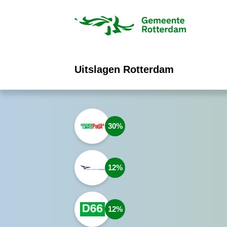
ofdinhoud
Uitslagen Rotterdam
30
12
12