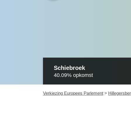
Schiebroek
40.09%
opkomst
Verkiezing Europees Parlement
>
Hillegersbe