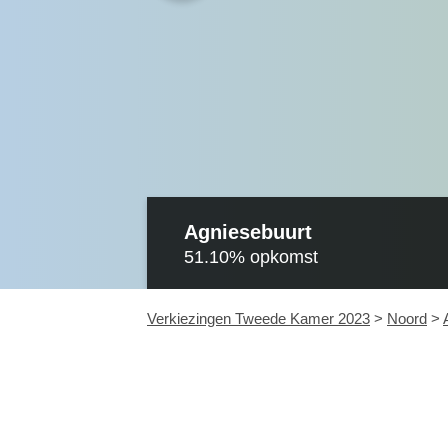
Agniesebuurt
51.10%
opkomst
Verkiezingen Tweede Kamer 2023
>
Noord
>