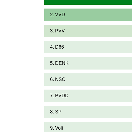
2. VVD
3. PVV
4. D66
5. DENK
6. NSC
7. PVDD
8. SP
9. Volt