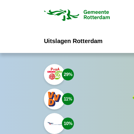
ofdinhoud
Uitslagen Rotterdam
29
11
10