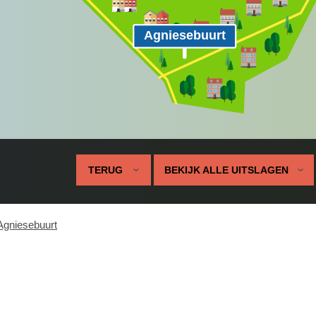
Agniesebuurt
TERUG
BEKIJK ALLE UITSLAGEN
Agniesebuurt