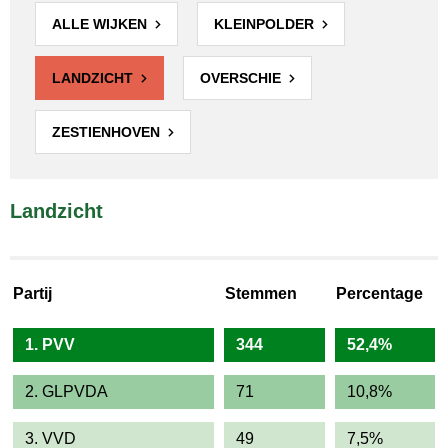
ALLE WIJKEN
KLEINPOLDER
LANDZICHT
OVERSCHIE
ZESTIENHOVEN
Landzicht
Partij
Stemmen
Percentage
1. PVV
344
52,4%
2. GLPVDA
71
10,8%
3. VVD
49
7,5%