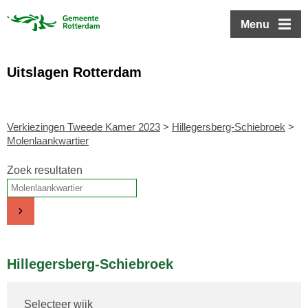
ofdinhoud
Menu
Uitslagen Rotterdam
Verkiezingen Tweede Kamer 2023
>
Hillegersberg-Schiebroek
>
Molenlaankwartier
Zoek resultaten
Hillegersberg-Schiebroek
Selecteer wijk