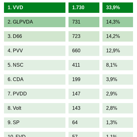
1. VVD
1.730
33,9%
2. GLPVDA
731
14,3%
3. D66
723
14,2%
4. PVV
660
12,9%
5. NSC
411
8,1%
6. CDA
199
3,9%
7. PVDD
147
2,9%
8. Volt
143
2,8%
9. SP
64
1,3%
10. FVD
57
1,1%