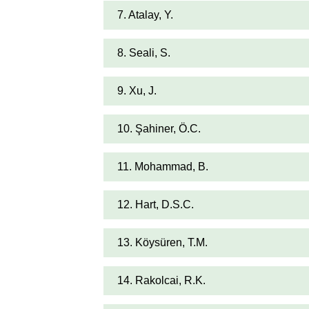
7. Atalay, Y.
8. Seali, S.
9. Xu, J.
10. Şahiner, Ö.C.
11. Mohammad, B.
12. Hart, D.S.C.
13. Köysüren, T.M.
14. Rakolcai, R.K.