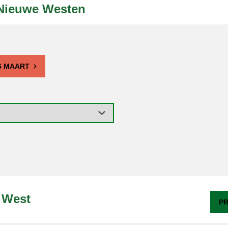
Nieuwe Westen
6 MAART
 West
PR