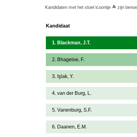
Kandidaten met het stoel icoontje
zijn beno
Kandidaat
1. Blackman, J.T.
2. Bhageloe, F.
3. Işlak, Y.
4. van der Burg, L.
5. Vanenburg, S.F.
6. Daanen, E.M.