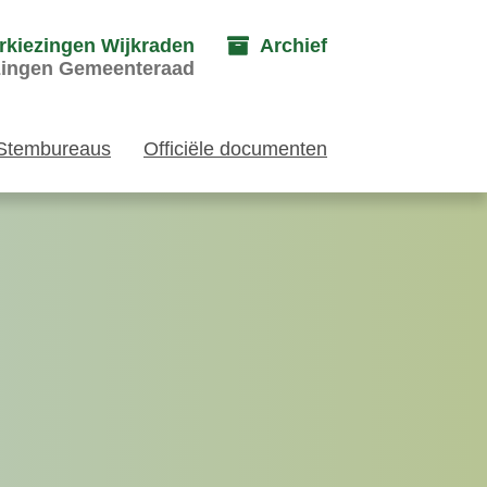
rkiezingen Wijkraden
Archief
zingen Gemeenteraad
Stembureaus
Officiële documenten