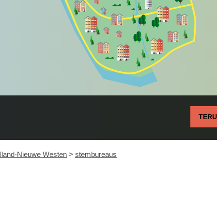
TER
lland-Nieuwe Westen
>
stembureaus