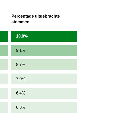
Percentage uitgebrachte
stemmen
10,8%
9,1%
8,7%
7,0%
6,4%
6,3%