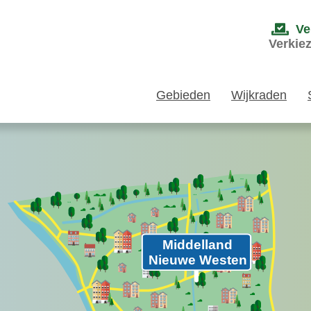
Ve
Verkie
Gebieden
Wijkraden
Middelland
Nieuwe Westen