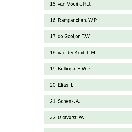
15. van Mourik, H.J.
16. Ramparichan, W.P.
17. de Gooijer, T.W.
18. van der Kruit, E.M.
19. Bellinga, E.W.P.
20. Elias, I.
21. Schenk, A.
22. Dietvorst, W.