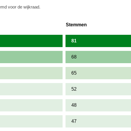
emd voor de wijkraad.
Stemmen
81
68
65
52
48
47