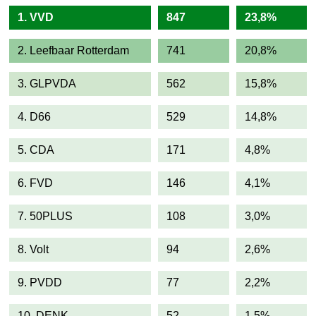
1. VVD
847
23,8%
2. Leefbaar Rotterdam
741
20,8%
3. GLPVDA
562
15,8%
4. D66
529
14,8%
5. CDA
171
4,8%
6. FVD
146
4,1%
7. 50PLUS
108
3,0%
8. Volt
94
2,6%
9. PVDD
77
2,2%
10. DENK
52
1,5%