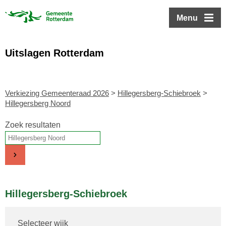
ofdinhoud
Menu
Uitslagen Rotterdam
Verkiezing Gemeenteraad 2026
>
Hillegersberg-Schiebroek
>
Hillegersberg Noord
Zoek resultaten
Hillegersberg-Schiebroek
Selecteer wijk