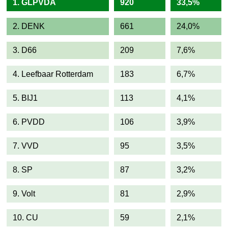
1. GLPVDA
920
33,5%
2. DENK
661
24,0%
3. D66
209
7,6%
4. Leefbaar Rotterdam
183
6,7%
5. BIJ1
113
4,1%
6. PVDD
106
3,9%
7. VVD
95
3,5%
8. SP
87
3,2%
9. Volt
81
2,9%
10. CU
59
2,1%