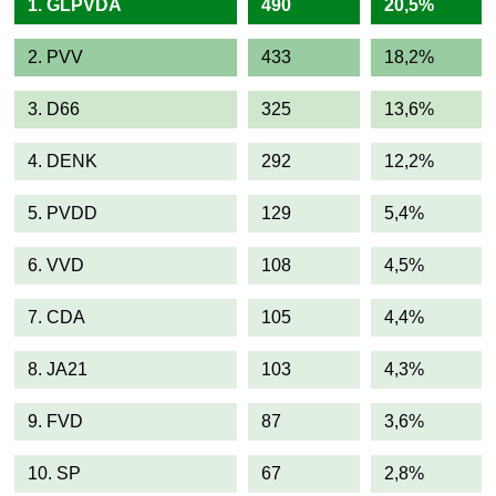
1. GLPVDA
490
20,5%
2. PVV
433
18,2%
3. D66
325
13,6%
4. DENK
292
12,2%
5. PVDD
129
5,4%
6. VVD
108
4,5%
7. CDA
105
4,4%
8. JA21
103
4,3%
9. FVD
87
3,6%
10. SP
67
2,8%